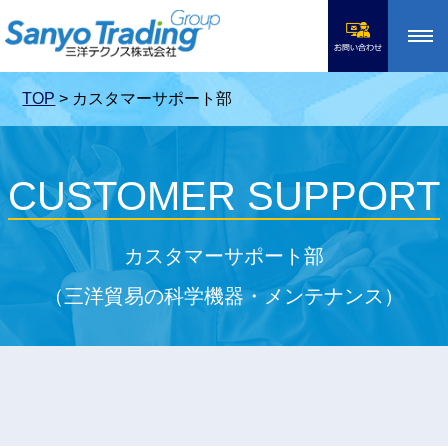
toggle
navigation
TOP
>
カスタマーサポート部
CUSTOMER SUPPORT
カスタマーサポート部
（三洋貿易の科学機器・メンテナンス）