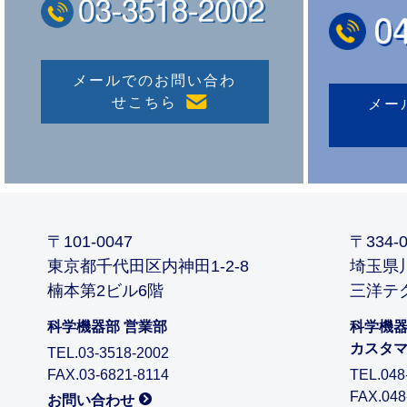
メールでのお問い合わ
せ
こちら
メー
〒101-0047
〒334-0
東京都千代田区内神田1-2-8
埼玉県川
楠本第2ビル6階
三洋テ
科学機器部 営業部
科学機
カスタ
TEL.03-3518-2002
FAX.03-6821-8114
TEL.048
FAX.048
お問い合わせ