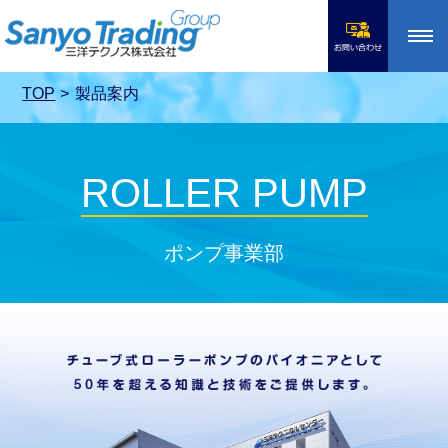
toggle
navigation
TOP
製品案内
ROLLER PUMP
ポンプ事業部